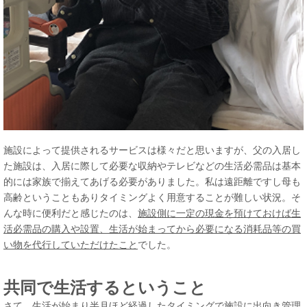
施設によって提供されるサービスは様々だと思いますが、父の入居し
た施設は、入居に際して必要な収納やテレビなどの生活必需品は基本
的には家族で揃えてあげる必要がありました。私は遠距離ですし母も
高齢ということもありタイミングよく用意することが難しい状況。そ
んな時に便利だと感じたのは、
施設側に一定の現金を預けておけば生
活必需品の購入や設置、生活が始まってから必要になる消耗品等の買
い物を代行していただけたこと
でした。
共同で生活するということ
さて、生活が始まり半月ほど経過したタイミングで施設に出向き管理