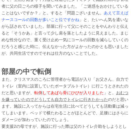
者に父の日ごろの様子を聞いてみました。「ご迷惑をおかけしている
ことはないですか？」と。すると「問題ございません。
あえて言えば
ナースコールの回数が多いこと位ですかね
」と、たいへん気を遣いな
がら話されていました。部屋に行って父にそのことをやんわりと伝え
ると「そうかあ」と言って少し肩を落としたように見えました。まじ
めな性分なので、重く受け止め一気にコールの回数を減らしていくの
だろうと感じた時に、伝えなかった方がよかったのかとも思いました
が、共同生活ですのでそれは仕方のないことでした。
部屋の中で転倒
また、クリスマスのころに管理者から電話が入り「お父さん、自力で
トイレ（室内に設置していたポータブルトイレ）に行こうとされたの
だと思いますが、
転倒してあばら骨にひびが入りました
」と。
おむつ
を嫌っていたのでどうしても自力でトイレに行きたかった
のだと思い
ます。施設に入ってからは在宅生活に比べてどうしても活動量は減っ
てしまいます。ベッドで横たわることがほとんどで、足腰にはさらに
ダメージが加わっていたのでしょう。
要支援2の母ですが、施設に行った際は父のトイレ介助をしようとし