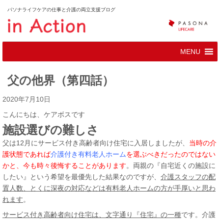
パソナライフケアの仕事と介護の両立支援ブログ
父の他界（第四話）
2020年7月10日
こんにちは、ケアボスです
施設選びの難しさ
父は12月にサービス付き高齢者向け住宅に入居しましたが、
当時の介
護状態であれば
介護付き有料老人ホーム
を選ぶべきだったのではない
かと、今も時々後悔することがあります
。両親の『自宅近くの施設に
したい』という希望を最優先した結果なのですが、
介護スタッフの配
置人数、とくに深夜の対応などは有料老人ホームの方が手厚いと思わ
れます
。
サービス付き高齢者向け住宅は、文字通り『住宅』の一種
です。介護