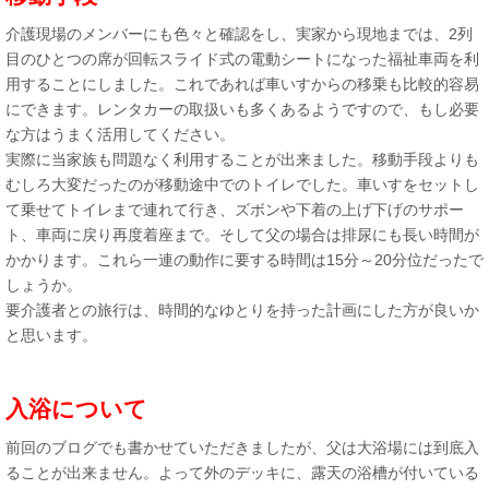
介護現場のメンバーにも色々と確認をし、実家から現地までは、2列
目のひとつの席が回転スライド式の電動シートになった福祉車両を利
用することにしました。これであれば車いすからの移乗も比較的容易
にできます。レンタカーの取扱いも多くあるようですので、もし必要
な方はうまく活用してください。
実際に当家族も問題なく利用することが出来ました。移動手段よりも
むしろ大変だったのが移動途中でのトイレでした。車いすをセットし
て乗せてトイレまで連れて行き、ズボンや下着の上げ下げのサポー
ト、車両に戻り再度着座まで。そして父の場合は排尿にも長い時間が
かかります。これら一連の動作に要する時間は15分～20分位だったで
しょうか。
要介護者との旅行は、時間的なゆとりを持った計画にした方が良いか
と思います。
入浴について
前回のブログでも書かせていただきましたが、父は大浴場には到底入
ることが出来ません。よって外のデッキに、露天の浴槽が付いている