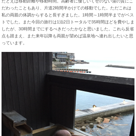
たとえば移動距離や移動時間。高齢者に優しいくせのない湯の質にこ
だわったこともあり、片道2時間半かけての移動でした。ただこれは
私の両親の体調からすると長すぎました。1時間～1時間半までがベス
トでした。また今回の旅行は1泊2日トータルで35時間ほどを費やしま
したが、30時間までにするべきだったかなと思いました。これら反省
点も踏まえ、また来年以降も両親が望めば温泉地へ連れ出したいと思
っています。