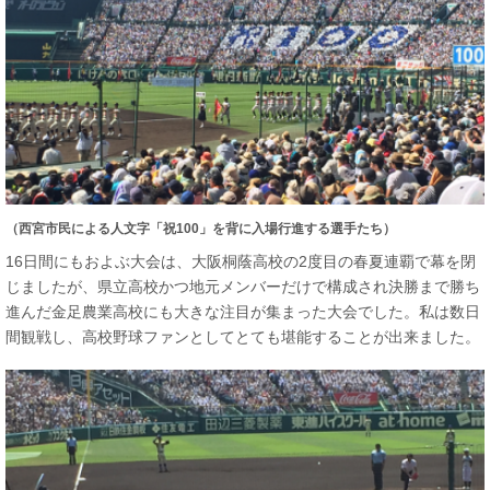
（西宮市民による人文字「祝100」を背に入場行進する選手たち）
16日間にもおよぶ大会は、大阪桐蔭高校の2度目の春夏連覇で幕を閉
じましたが、県立高校かつ地元メンバーだけで構成され決勝まで勝ち
進んだ金足農業高校にも大きな注目が集まった大会でした。私は数日
間観戦し、高校野球ファンとしてとても堪能することが出来ました。