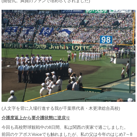
(開会式。満員のファンで埋め尽くされました)
(人文字を背に入場行進する我が千葉県代表・木更津総合高校)
介護度返上から要介護状態に逆戻り
今回も高校野球観戦中の8日間、私は関西の実家で過ごしました。
前回のケアボスVoiceでも触れましたが、私の父は今年のはじめ7～8