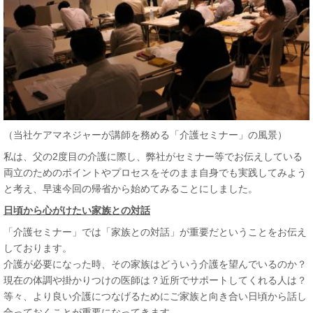
（当社ケアマネジャーが講師を務める「介護セミナー」の風景）
私は、父の2度目の介護に際し、弊社がセミナー等でお伝えしている
両立のためのポイントやプロセスをそのまま自身でも実践してみよう
と考え、早速今回の帰省から始めてみることにしました。
日頃から心がけたい家族との対話
「介護セミナー」では「家族との対話」が重要だということをお伝え
しております。
介護が必要になった時、その家族はどういう介護を望んでいるのか？
現在の体調や掛かりつけの医師は？近所でサポートしてくれる人は？
等々、より良い介護につなげるためにご家族と向き合い日頃から話し
合っておくことが重要になってきます。