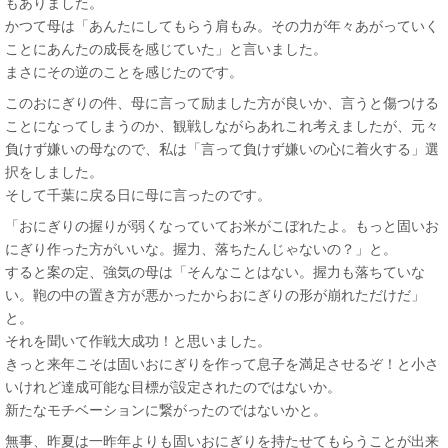
もありました。
かつて母は「あんたにしてもらう肩もみ。その力が年々あがっていく
ことにあんたの成長を感じていた」と言いました。
まさにその逆のことを感じたのです。
このおにぎりの件、母に言って励ました方が良いか、言うと傷つける
ことになってしまうのか、観戦しながらあれこれ考えましたが、元々
負けず嫌いの母なので、私は「言って負けず嫌いの心に着火する」選
択をしました。
そして千葉に戻る日に母に言ったのです。
「おにぎりの握りが弱くなっていてお米がこぼれたよ。もっと固いお
にぎり作った方がいいな。握力、落ちたんじゃないの？」と。
すると案の定、強気の母は「そんなことはない。握力も落ちていな
い。鞄の中の置き方が悪かったからおにぎりの形が崩れただけだ」
と。
それを聞いて作戦大成功！と思いました。
きっと来年こそは固いおにぎりを作って息子を満足させるぞ！と小さ
いけれど達成可能な目標が設定されたのではないか。
新たなモチベーションに繋がったのではないかと。
無事、昨夏は一昨年よりも固いおにぎりを持たせてもらうことが出来