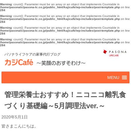
Warning
: count(): Parameter must be an array or an object that implements Countable in
/home/pasonalc/pasona-lc.co.jp/public_html/kajicafe/wp-includes/post-template.php
on line
284
Warning
: count(): Parameter must be an array or an object that implements Countable in
/home/pasonalc/pasona-lc.co.jp/public_html/kajicafe/wp-includes/post-template.php
on line
284
Warning
: count(): Parameter must be an array or an object that implements Countable in
/home/pasonalc/pasona-lc.co.jp/public_html/kajicafe/wp-includes/post-template.php
on line
284
Warning
: count(): Parameter must be an array or an object that implements Countable in
/home/pasonalc/pasona-lc.co.jp/public_html/kajicafe/wp-includes/post-template.php
on line
284
パソナライフケアの家事代行ブログ
管理栄養士おすすめ！ニコニコ離乳食
づくり基礎編～5月調理法ver.～
2020年5月1日
皆さまこんにちは。