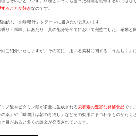
料理もそのひとつです。料理といっても凝った料理を創作するのではな
現することが好き
なのです。
感動的な「お味噌汁」をテーマに書きたいと思います。
の香り・風味、口あたり、具の配分等全てにおいて完璧でした。感動と
今回ご紹介いたしますが、その前に、用いる素材に関する「うんちく」
。
アミノ酸やビタミン類が多量に生成される
栄養素の豊富な発酵食品
です
寿の薬」や「味噌汁は朝の毒消し」などその効用にまつわるものがたく
効き目があると多くの論文が発表されています。