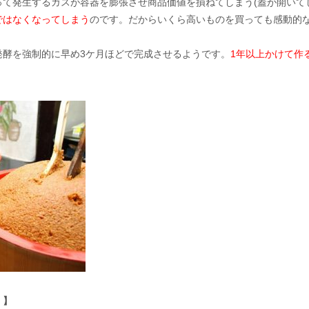
て発生するガスが容器を膨張させ商品価値を損ねてしまう(蓋が開いて
ではなくなってしまう
のです。だからいくら高いものを買っても感動的
発酵を強制的に早め3ケ月ほどで完成させるようです。
1年以上かけて作
！】