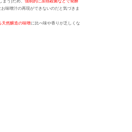
しまう)ため、
強制的に加熱殺菌などで発酵
なお味噌汁の再現ができないのだと気づきま
る天然醸造の味噌
に比べ味や香りが乏しくな