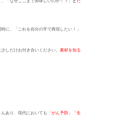
く、「なぜここまで美味しいのか！？」
と
た
同時に、「これを自分の手で再現したい！」
に少しだけお付き合いください。
素材を知る
。
さんあり、現代においても
「がん予防」「生