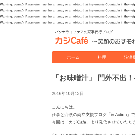
Warning
: count(): Parameter must be an array or an object that implements Countable in
/home/p
Warning
: count(): Parameter must be an array or an object that implements Countable in
/home/p
Warning
: count(): Parameter must be an array or an object that implements Countable in
/home/p
Warning
: count(): Parameter must be an array or an object that implements Countable in
/home/p
パソナライフケアの家事代行ブログ
ホーム
料理
洗濯
「お味噌汁」 門外不出
2016年10月13日
こんにちは。
仕事と介護の両立支援ブログ「in Actio
今回は「カジCafe」より発信させていただ